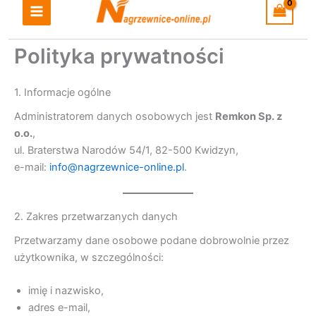
do
treści
Polityka prywatności
1. Informacje ogólne
Administratorem danych osobowych jest
Remkon Sp. z
o.o.
,
ul. Braterstwa Narodów 54/1, 82-500 Kwidzyn,
e-mail:
info@nagrzewnice-online.pl
.
2. Zakres przetwarzanych danych
Przetwarzamy dane osobowe podane dobrowolnie przez
użytkownika, w szczególności:
imię i nazwisko,
adres e-mail,