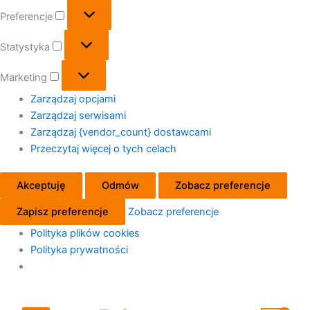
Preferencje
Preferencje
Statystyka
Statystyka
Marketing
Marketing
Zarządzaj opcjami
Zarządzaj serwisami
Zarządzaj {vendor_count} dostawcami
Przeczytaj więcej o tych celach
Akceptuję
Odmów
Zobacz preferencje
Zapisz preferencje
Zobacz preferencje
Polityka plików cookies
Polityka prywatności
Przejdź